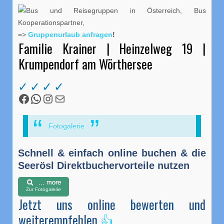
=>
Gruppenurlaub anfragen
!
Familie Krainer | Heinzelweg 19 |
Krumpendorf am Wörthersee
Facebook
WhatsApp
Instagram
Mail
Fotogalerie
Schnell & einfach online buchen & die
Seerösl Direktbuchervorteile nutzen
... more
Zur Fotogalerie
Jetzt uns online bewerten und
weiterempfehlen
👍