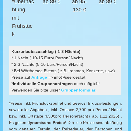
*Übernac
ab 89 €
ab 95-
ab 89 €
htung
130 €
mit
Frühstüc
k
Kurzurlaubszuschlag ( 1-3 Nächte)
* 1 Nacht ( 10-15 Euro/ Person/ Nacht)
* 2-3 Nächte (5-10 Euro/Person/Nacht)
* Bei Wörthersee Events ( z.B. Ironman, Konzerte, usw.)
Preise auf
Anfrage
=> info@seeroesl.at
*
Individuelle Gruppenanfragen
auch möglich!
Verwenden Sie bitte unser
Gruppenformular
.
*Preise inkl. Frühstücksbuffet und Seerösl Inklusivleistungen,
sowie aller Abgaben , inkl. Orstaxe 2,70€ pro Person/ Nacht
bzw. inkl. Ortstaxe 4,50€pro Person/Nacht ( ab. 1.11.2026) .
Es gelten d
ynamische Preise
! D.h. die Preise sind abhängig
vom genauen Termin, der Reisedauer, der Personen und